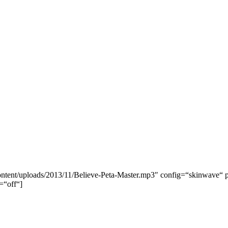
ntent/uploads/2013/11/Believe-Peta-Master.mp3″ config=“skinwave“
=“off“]