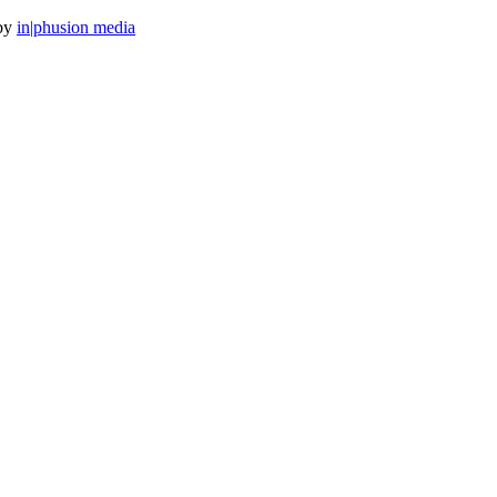
 by
in|phusion media