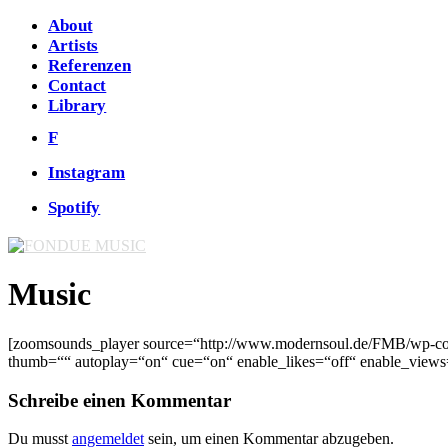
About
Artists
Referenzen
Contact
Library
F
Instagram
Spotify
Music
[zoomsounds_player source=“http://www.modernsoul.de/FMB/wp-co
thumb=““ autoplay=“on“ cue=“on“ enable_likes=“off“ enable_views
Schreibe einen Kommentar
Du musst
angemeldet
sein, um einen Kommentar abzugeben.